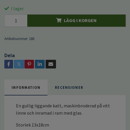
I lager
LÄGG I KORGEN
Artikelnummer:
188
Dela
INFORMATION
RECENSIONER
En gullig liggande katt, maskinbroderad på vitt
linne och inramad i ram med glas.
Storlek 13x18cm