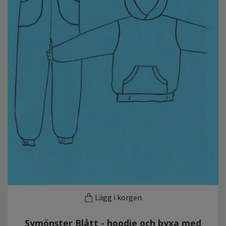
Lägg i korgen
Symönster Blått - hoodie och byxa med