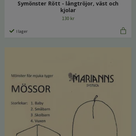
Symönster Rött - långtröjor, väst och
kjolar
130 kr
I lager