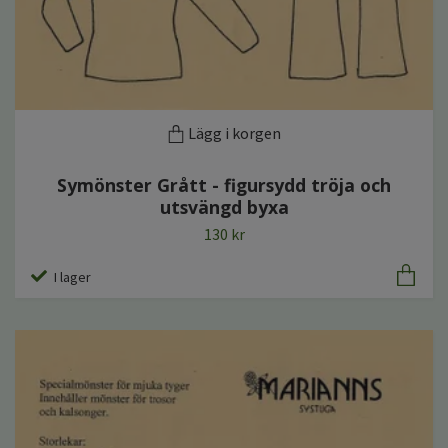
Lägg i korgen
Symönster Grått - figursydd tröja och
utsvängd byxa
130 kr
I lager