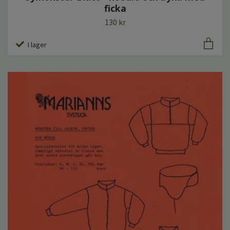
ficka
130 kr
I lager