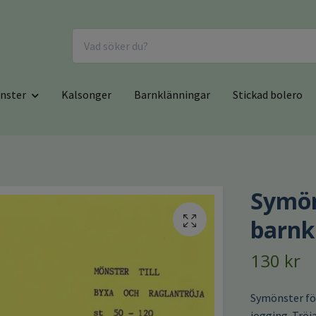
nster
Kalsonger
Barnklänningar
Stickad bolero
Symön
barnk
130 kr
Symönster för
jogging. Tröj