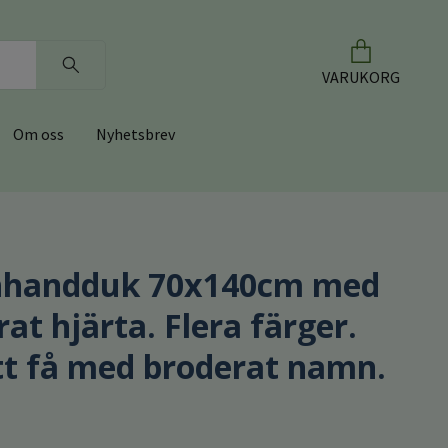
VARUKORG
Om oss
Nyhetsbrev
hhandduk 70x140cm med
at hjärta. Flera färger.
tt få med broderat namn.