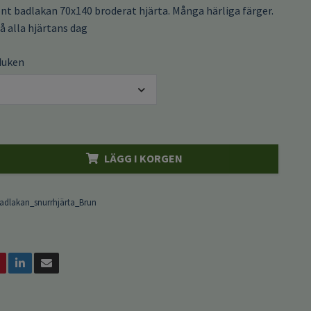
nt badlakan 70x140 broderat hjärta. Många härliga färger.
å alla hjärtans dag
duken
LÄGG I KORGEN
adlakan_snurrhjärta_Brun