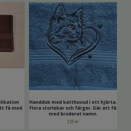
likation
Handduk med katthuvud i ett hjärta.
Han
att få med
Flera storlekar och färger. Går att få
fle
med broderat namn.
125 kr