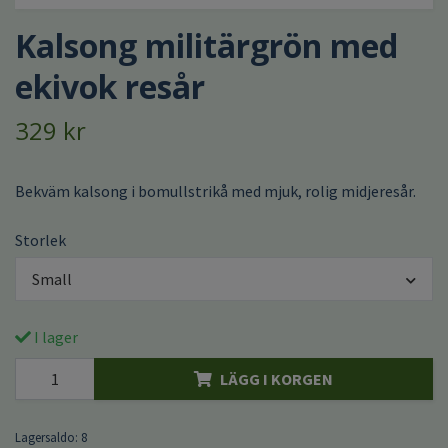
Kalsong militärgrön med
ekivok resår
329 kr
Bekväm kalsong i bomullstrikå med mjuk, rolig midjeresår.
Storlek
Small
I lager
LÄGG I KORGEN
Lagersaldo:
8